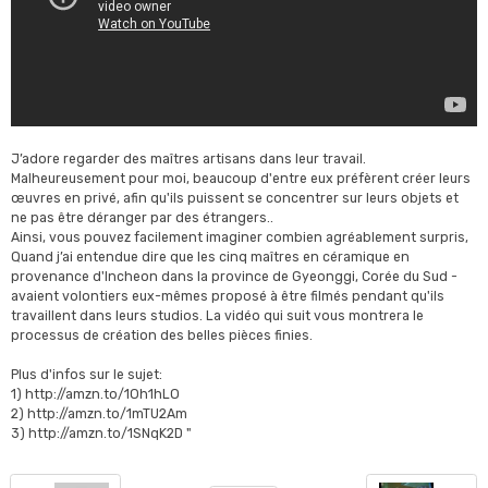
J’adore regarder des maîtres artisans dans leur travail.
Malheureusement pour moi, beaucoup d'entre eux préfèrent créer leurs
œuvres en privé, afin qu'ils puissent se concentrer sur leurs objets et
ne pas être déranger par des étrangers..
Ainsi, vous pouvez facilement imaginer combien agréablement surpris,
Quand j’ai entendue dire que les cinq maîtres en céramique en
provenance d'Incheon dans la province de Gyeonggi, Corée du Sud -
avaient volontiers eux-mêmes proposé à être filmés pendant qu'ils
travaillent dans leurs studios. La vidéo qui suit vous montrera le
processus de création des belles pièces finies.
Plus d'infos sur le sujet:
1) http://amzn.to/1Oh1hLO
2) http://amzn.to/1mTU2Am
3) http://amzn.to/1SNqK2D "